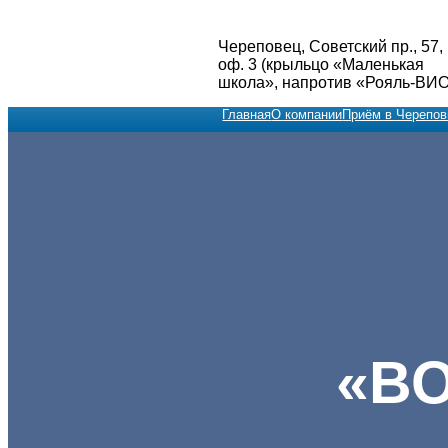
Перейти
к
Череповец, Советский пр., 57,
содержимому
оф. 3 (крыльцо «Маленькая
школа», напротив «Рояль-ВИО
Главная
О компании
Приём в Черепов
«В