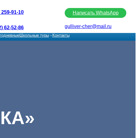
) 259-91-10
Написать WhatsApp
gulliver-cher@mail.ru
2) 62-52-86
годневные
Школьные туры
Контакты
КА»