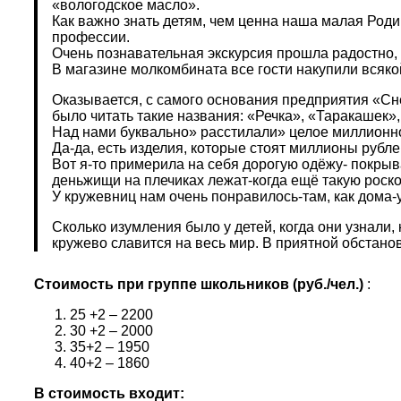
«вологодское масло».
Как важно знать детям, чем ценна наша малая Роди
профессии.
Очень познавательная экскурсия прошла радостно,
В магазине молкомбината все гости накупили всякой
Оказывается, с самого основания предприятия «Сн
было читать такие названия: «Речка», «Таракашек»,
Над нами буквально» расстилали» целое миллионн
Да-да, есть изделия, которые стоят миллионы рубле
Вот я-то примерила на себя дорогую одёжу- покры
деньжищи на плечиках лежат-когда ещё такую роск
У кружевниц нам очень понравилось-там, как дома-у
Сколько изумления было у детей, когда они узнали
кружево славится на весь мир. В приятной обстано
Стоимость при группе школьников (руб./чел.)
:
25 +2 – 2200
30 +2 – 2000
35+2 – 1950
40+2 – 1860
В стоимость входит: