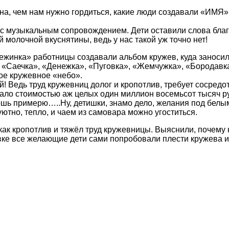
на, чем нам нужно гордиться, какие люди создавали «ИМЯ» 
 с музыкальным сопровождением. Дети оставили слова благ
 молочной вкуснятины, ведь у нас такой уж точно нет!
ежинка» работницы создавали альбом кружев, куда заноси
 «Саечка», «Денежка», «Пуговка», «Жемчужка», «Бородавка»
ое кружевное «небо».
й! Ведь труд кружевниц долог и кропотлив, требует сосредо
вало стоимостью аж целых один миллион восемьсот тысяч р
ошь примерю…..Ну, детишки, знамо дело, желания под белы
ютно, тепло, и чаем из самовара можно угоститься.
, как кропотлив и тяжёл труд кружевницы. Выяснили, почему
вке все желающие дети сами попробовали плести кружева и 