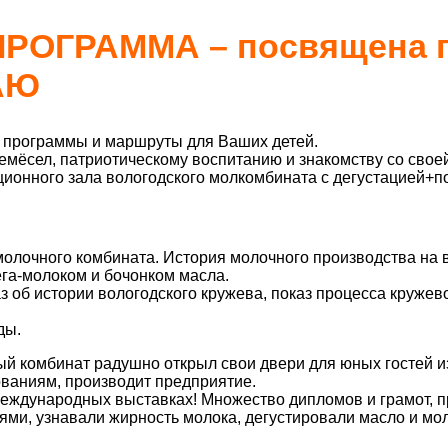
РОГРАММА – посвящена п
АЮ
 программы и маршруты для Ваших детей.
мёсел, патриотическому воспитанию и знакомству со свое
ционного зала вологодского молкомбината с дегустацией+
олочного комбината. История молочного производства на в
ега-молоком и бочонком масла.
з об истории вологодского кружева, показ процесса кружев
ды.
й комбинат радушно открыл свои двери для юных гостей и
ваниям, производит предприятие.
еждународных выставках! Множество дипломов и грамот, пр
ями, узнавали жирность молока, дегустировали масло и м