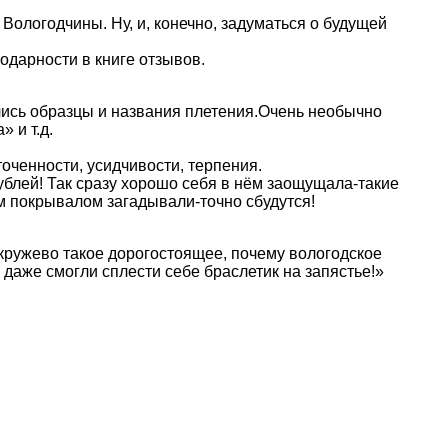
Вологодчины. Ну, и, конечно, задуматься о будущей
одарности в книге отзывов.
лись образцы и названия плетения.Очень необычно
 и т.д.
точенности, усидчивости, терпения.
ублей! Так сразу хорошо себя в нём заощущала-такие
м покрывалом загадывали-точно сбудутся!
 кружево такое дорогостоящее, почему вологодское
даже смогли сплести себе браслетик на запястье!»