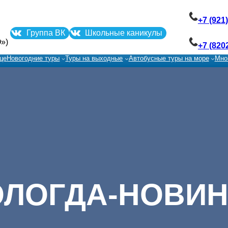
+7 (921
Группа ВК
Школьные каникулы
»)
+7 (820
це
Новогодние туры
Туры на выходные
Автобусные туры на море
Мно
ОЛОГДА-НОВИН