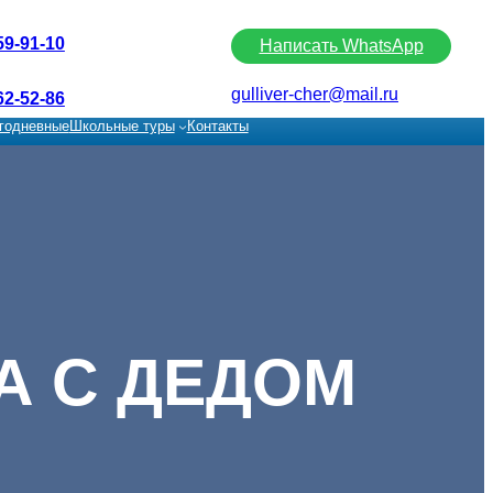
59-91-10
Написать WhatsApp
gulliver-cher@mail.ru
62-52-86
годневные
Школьные туры
Контакты
А С ДЕДОМ