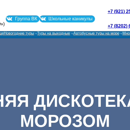
+7 (921) 2
Группа ВК
Школьные каникулы
»)
+7 (8202) 
це
Новогодние туры
Туры на выходные
Автобусные туры на море
Мно
ЯЯ ДИСКОТЕК
МОРОЗОМ