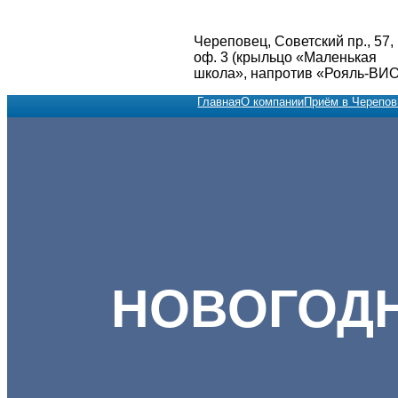
Перейти
к
Череповец, Советский пр., 57,
содержимому
оф. 3 (крыльцо «Маленькая
школа», напротив «Рояль-ВИО
Главная
О компании
Приём в Черепов
НОВОГОДН