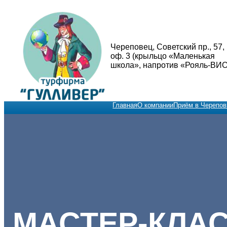
Перейти
к
содержимому
Череповец, Советский пр., 57,
оф. 3 (крыльцо «Маленькая
школа», напротив «Рояль-ВИО
Главная
О компании
Приём в Черепов
МАСТЕР-КЛА