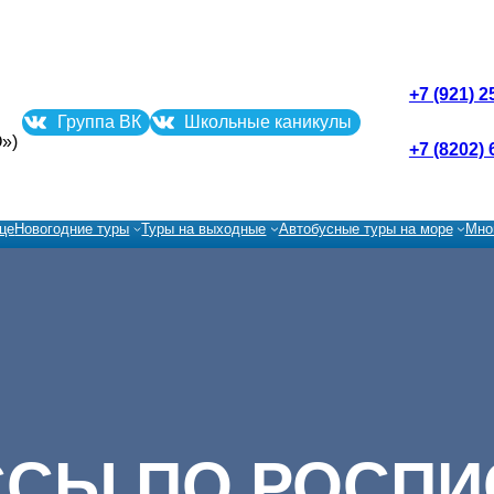
+7 (921) 2
Группа ВК
Школьные каникулы
»)
+7 (8202) 
це
Новогодние туры
Туры на выходные
Автобусные туры на море
Мно
ССЫ ПО РОСПИ