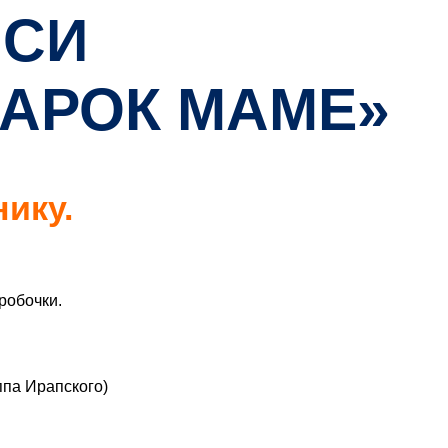
ИСИ
АРОК МАМЕ»
ику.
робочки.
ппа Ирапского)